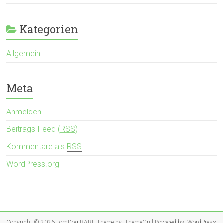
Kategorien
Allgemein
Meta
Anmelden
Beitrags-Feed (
RSS
)
Kommentare als
RSS
WordPress.org
Copyright © 2026
TomDog BARF
Theme by:
ThemeGrill
Powered by:
WordPress